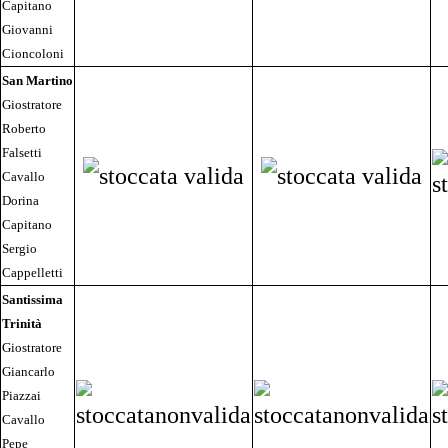
Capitano
Giovanni
Cioncoloni
San Martino
Giostratore
Roberto
Falsetti
Cavallo
Dorina
Capitano
Sergio
Cappelletti
Santissima
Trinità
Giostratore
Giancarlo
Piazzai
Cavallo
Pepe