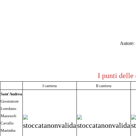
Autore:
I punti delle
I carriera
II carriera
Sant'Andrea
Giostratore
Loredano
Mazzuoli
Cavallo
Marimba