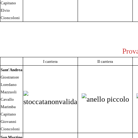
Capitano
Elvio
Cioncoloni
Prova
I carriera
II carriera
Sant'Andrea
Giostratore
Loredano
Mazzuoli
Cavallo
Marimba
Capitano
Giovanni
Cioncoloni
San Martino